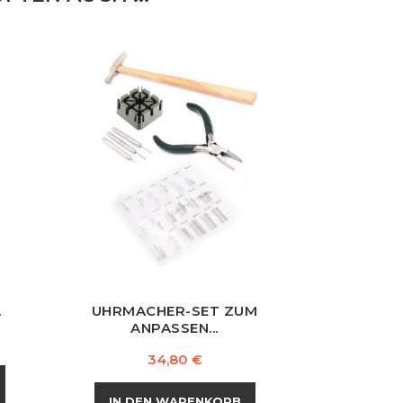
.
UHRMACHER-SET ZUM
ANPASSEN...
Preis
34,80 €
IN DEN WARENKORB