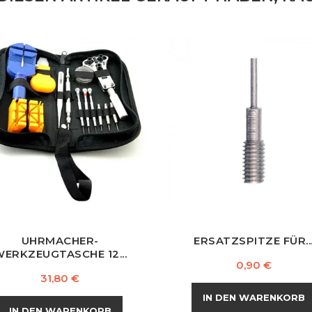
UHRMACHER-
ERSATZSPITZE FÜR..
ERKZEUGTASCHE 12...
Preis
0,90 €
Preis
31,80 €
IN DEN WARENKORB
IN DEN WARENKORB