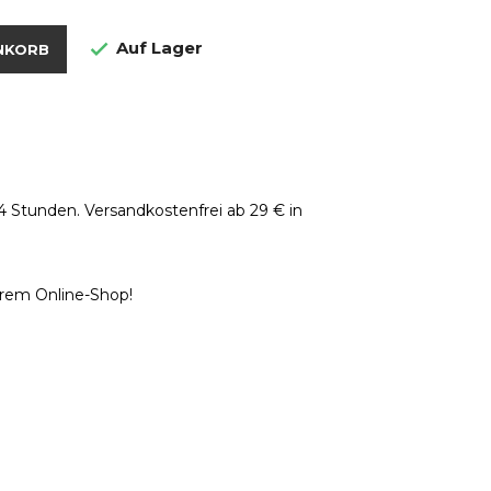
Auf Lager

NKORB
4 Stunden. Versandkostenfrei ab 29 € in
erem Online-Shop!