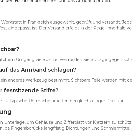
zt ist, den Hammer abnehmen und das Armband prüfen.
erkstatt in Frankreich ausgewählt, geprüft und versandt. Jeder
fest eingepasst ist. Der Versand erfolgt in der Regel innerhalb 
schbar?
leglichem Umgang viele Jahre. Vermeiden Sie Schläge gegen sch
kt auf das Armband schlagen?
auf ein anderes Werkzeug bestimmt. Sichtbare Teile werden mit de
 festsitzende Stifte?
sse für typische Uhrmacherarbeiten bei gleichzeitiger Präzision.
dung
hen Unterlage, um Gehäuse und Zifferblatt vor Kratzern zu sch
chen, da Fingerabdrücke langfristig Dichtungen und Schmiermitte