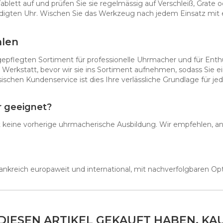
ett auf und prüfen Sie sie regelmässig auf Verschleiß, Grate 
ädigten Uhr. Wischen Sie das Werkzeug nach jedem Einsatz mit 
len
epflegten Sortiment für professionelle Uhrmacher und für Enthus
Werkstatt, bevor wir sie ins Sortiment aufnehmen, sodass Sie ei
en Kundenservice ist dies Ihre verlässliche Grundlage für jed
r geeignet?
rt keine vorherige uhrmacherische Ausbildung. Wir empfehlen, an
Frankreich europaweit und international, mit nachverfolgbaren O
DIESEN ARTIKEL GEKAUFT HABEN, KAU