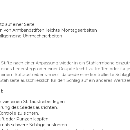
tz auf einer Seite
en von Armbandstiften, leichte Montagearbeiten
, allgemeine Uhrmacherarbeiten
t
ifte nach einer Anpassung wieder in ein Stahlarmband einzutrei
nes Federstegs oder einer Goupille leicht zu treffen oder für je
m Stiftaustreiber sinnvoll, da beide eine kontrollierte Schlagkra
 Stahlseite ausschliesslich für den Schlag auf ein anderes Werkz
tt
 wie einen Stiftaustreiber legen.
rung des Gliedes ausrichten.
ntrolle zu sichern.
tift oder Punzen klopfen.
iemals schwere Schläge ausführen.