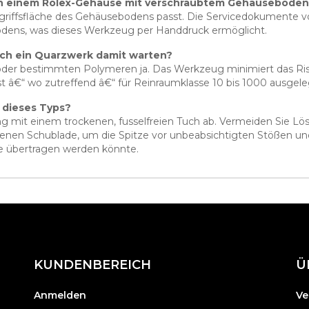
an einem Rolex-Gehäuse mit verschraubtem Gehäuseboden
 Eingriffsfläche des Gehäusebodens passt. Die Servicedokument
dens, was dieses Werkzeug per Handdruck ermöglicht.
 ich ein Quarzwerk damit warten?
der bestimmten Polymeren ja. Das Werkzeug minimiert das Risi
â€“ wo zutreffend â€“ für Reinraumklasse 10 bis 1000 ausgele
 dieses Typs?
 mit einem trockenen, fusselfreien Tuch ab. Vermeiden Sie Lösu
nen Schublade, um die Spitze vor unbeabsichtigten Stößen und 
e übertragen werden könnte.
KUNDENBEREICH
Ü
Anmelden
Ve