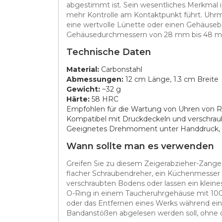
abgestimmt ist. Sein wesentliches Merkmal
mehr Kontrolle am Kontaktpunkt führt. Uhrm
eine wertvolle Lünette oder einen Gehäuseb
Gehäusedurchmessern von 28 mm bis 48 mm,
Technische Daten
Material:
Carbonstahl
Abmessungen:
12 cm Länge, 1.3 cm Breite
Gewicht:
~32 g
Härte:
58 HRC
Empfohlen für die Wartung von Uhren von 
Kompatibel mit Druckdeckeln und verschra
Geeignetes Drehmoment unter Handdruck, n
Wann sollte man es verwenden
Greifen Sie zu diesem Zeigerabzieher-Zange
flacher Schraubendreher, ein Küchenmesser 
verschraubten Bodens oder lassen ein kleines 
O-Ring in einem Taucheruhrgehäuse mit 100
oder das Entfernen eines Werks während eine
Bandanstößen abgelesen werden soll, ohne 