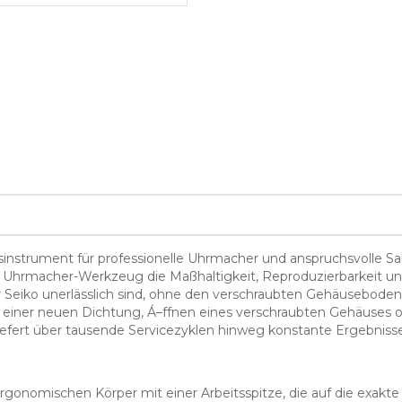
onsinstrument für professionelle Uhrmacher und anspruchsvolle
as Uhrmacher-Werkzeug die Maßhaltigkeit, Reproduzierbarkeit u
Seiko unerlässlich sind, ohne den verschraubten Gehäuseboden
 einer neuen Dichtung, Á–ffnen eines verschraubten Gehäuses o
fert über tausende Servicezyklen hinweg konstante Ergebnisse
rgonomischen Körper mit einer Arbeitsspitze, die auf die exak