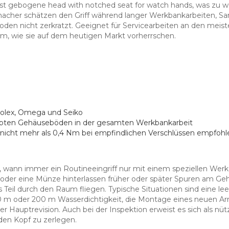
 ist gebogene head with notched seat for watch hands, was zu
acher schätzen den Griff während langer Werkbankarbeiten, Sa
oden nicht zerkratzt. Geeignet für Servicearbeiten an den mei
 wie sie auf dem heutigen Markt vorherrschen.
Rolex, Omega und Seiko
ubten Gehäuseböden in der gesamten Werkbankarbeit
icht mehr als 0,4 Nm bei empfindlichen Verschlüssen empfohl
, wann immer ein Routineeingriff nur mit einem speziellen Wer
oder eine Münze hinterlassen früher oder später Spuren am Ge
Teil durch den Raum fliegen. Typische Situationen sind eine leer
 m oder 200 m Wasserdichtigkeit, die Montage eines neuen Ar
r Hauptrevision. Auch bei der Inspektion erweist es sich als n
den Kopf zu zerlegen.