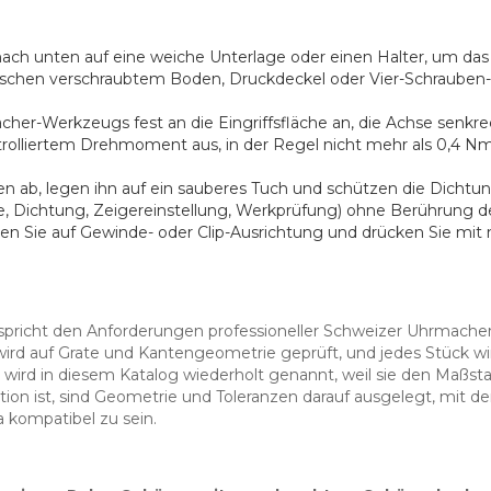
nach unten auf eine weiche Unterlage oder einen Halter, um das
chen verschraubtem Boden, Druckdeckel oder Vier-Schrauben-Pl
acher-Werkzeugs fest an die Eingriffsfläche an, die Achse senk
rolliertem Drehmoment aus, in der Regel nicht mehr als 0,4 Nm 
 ab, legen ihn auf ein sauberes Tuch und schützen die Dichtun
ie, Dichtung, Zeigereinstellung, Werkprüfung) ohne Berührung des
ten Sie auf Gewinde- oder Clip-Ausrichtung und drücken Sie mi
tspricht den Anforderungen professioneller Schweizer Uhrmache
 wird auf Grate und Kantengeometrie geprüft, und jedes Stück 
n wird in diesem Katalog wiederholt genannt, weil sie den Maßs
on ist, sind Geometrie und Toleranzen darauf ausgelegt, mit de
kompatibel zu sein.