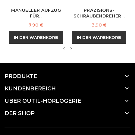
MANUELLER AUFZUG
PRÄZISIONS-
FÜR...
SCHRAUBENDREHER...
Preis
Preis
7,90 €
3,90 €
IN DEN WARENKORB
IN DEN WARENKORB

PRODUKTE

KUNDENBEREICH

ÜBER OUTIL-HORLOGERIE

DER SHOP