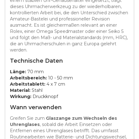
einem stabilen Uhr-Gehäusehalter eingesetzt, trägt
dieses Uhrmacherwerkzeug zu der wiederholbaren,
kontrollierten Arbeit bei, die den Unterschied zwischen
Amateur-Bastelei und professioneller Revision
ausmacht. Es ist gleichermaßen relevant an einer
Rolex, einer Omega Speedmaster oder einer Seiko 5
und folgt den Maß- und Materialstandards (mm, HRC),
die an Uhrmacherschulen in ganz Europa gelehrt
werden.
Technische Daten
Länge:
70 mm
Arbeitsbereich:
10 - 50 mm
Arbeitstablett:
4 x 7 cm
Material:
Stahl
Wirkung:
Druckknopf
Wann verwenden
Greifen Sie zum
Glaszange zum Wechseln des
Uhrenglases
, sobald die Arbeit Einsetzen oder
Entfernen eines Uhrenglases betrifft. Das umfasst
Routinearbeiten wie Batterie- und Dichtungswechsel,