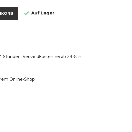
Auf Lager

NKORB
4 Stunden. Versandkostenfrei ab 29 € in
erem Online-Shop!