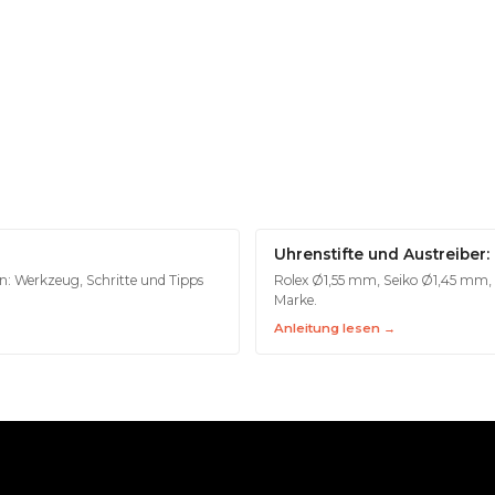
Uhrenstifte und Austreiber
: Werkzeug, Schritte und Tipps
Rolex Ø1,55 mm, Seiko Ø1,45 mm, C
Marke.
Anleitung lesen →