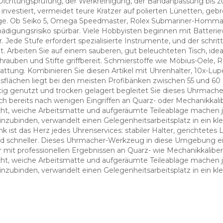
Dichtungsprüfung, der Werkreinigung, der Bandanpassung bis zu
investiert, vermeidet teure Kratzer auf polierten Lünetten, g
ge. Ob Seiko 5, Omega Speedmaster, Rolex Submariner-Homma
digungsrisiko spürbar. Viele Hobbyisten beginnen mit Batterie
 Jede Stufe erfordert spezialisierte Instrumente, und der schrit
Set. Arbeiten Sie auf einem sauberen, gut beleuchteten Tisch, ide
chrauben und Stifte griffbereit. Schmierstoffe wie Möbius-Oele,
tattung. Kombinieren Sie diesen Artikel mit Uhrenhalter, 10x-L
tsflächen liegt bei den meisten Profibänken zwischen 55 und 6
tig genutzt und trocken gelagert begleitet Sie dieses Uhrmac
ch bereits nach wenigen Eingriffen an Quarz- oder Mechanikkali
Licht, weiche Arbeitsmatte und aufgeräumte Teileablage machen je
binden, verwandelt einen Gelegenheitsarbeitsplatz in ein klein
 ist das Herz jedes Uhrenservices: stabiler Halter, gerichtete
und schneller. Dieses Uhrmacher-Werkzeug in diese Umgebung e
ier mit professionellen Ergebnissen an Quarz- wie Mechanikkalibe
Licht, weiche Arbeitsmatte und aufgeräumte Teileablage machen je
binden, verwandelt einen Gelegenheitsarbeitsplatz in ein klein