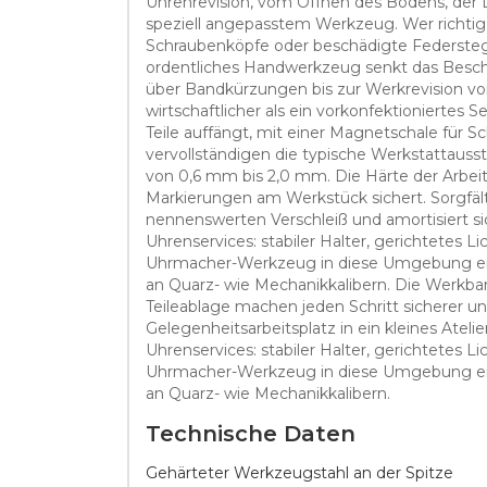
Uhrenrevision, vom Öffnen des Bodens, der 
speziell angepasstem Werkzeug. Wer richtig 
Schraubenköpfe oder beschädigte Federste
ordentliches Handwerkzeug senkt das Beschä
über Bandkürzungen bis zur Werkrevision vor.
wirtschaftlicher als ein vorkonfektioniertes 
Teile auffängt, mit einer Magnetschale für S
vervollständigen die typische Werkstattauss
von 0,6 mm bis 2,0 mm. Die Härte der Arbei
Markierungen am Werkstück sichert. Sorgfäl
nennenswerten Verschleiß und amortisiert si
Uhrenservices: stabiler Halter, gerichtetes 
Uhrmacher-Werkzeug in diese Umgebung einzu
an Quarz- wie Mechanikkalibern. Die Werkbank
Teileablage machen jeden Schritt sicherer 
Gelegenheitsarbeitsplatz in ein kleines Atel
Uhrenservices: stabiler Halter, gerichtetes 
Uhrmacher-Werkzeug in diese Umgebung einzu
an Quarz- wie Mechanikkalibern.
Technische Daten
Gehärteter Werkzeugstahl an der Spitze