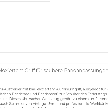
eloxiertem Griff für saubere Bandanpassungen
ns-Austreiber mit blau eloxiertem Aluminiumgriff, ausgelegt fü
zwischen Bandende und Bandanstoß zur Schulter des Federstegs, 
rkbank. Dieses Uhrmacher-Werkzeug gehört zu einem umfassende
 auch Sammler von Vintage-Uhren und professionelle Werkbänke v