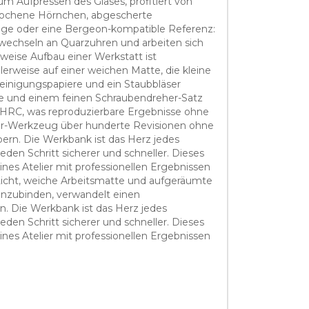
m Aufpressen des Glases, profitiert von
ebrochene Hörnchen, abgescherte
ge oder eine Bergeon-kompatible Referenz:
wechseln an Quarzuhren und arbeiten sich
tweise Aufbau einer Werkstatt ist
alerweise auf einer weichen Matte, die kleine
 Reinigungspapiere und ein Staubbläser
upe und einem feinen Schraubendreher-Satz
0 HRC, was reproduzierbare Ergebnisse ohne
her-Werkzeug über hunderte Revisionen ohne
bern. Die Werkbank ist das Herz jedes
den Schritt sicherer und schneller. Dieses
es Atelier mit professionellen Ergebnissen
s Licht, weiche Arbeitsmatte und aufgeräumte
inzubinden, verwandelt einen
rn. Die Werkbank ist das Herz jedes
den Schritt sicherer und schneller. Dieses
es Atelier mit professionellen Ergebnissen