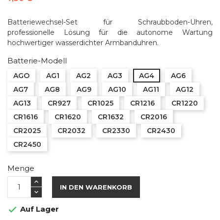
Batteriewechsel-Set für Schraubboden-Uhren,
professionelle Lösung für die autonome Wartung
hochwertiger wasserdichter Armbanduhren.
Batterie-Modell
AGO
AG1
AG2
AG3
AG4
AG6
AG7
AG8
AG9
AG10
AG11
AG12
AG13
CR927
CR1025
CR1216
CR1220
CR1616
CR1620
CR1632
CR2016
CR2025
CR2032
CR2330
CR2430
CR2450
Menge
IN DEN WARENKORB
Auf Lager
